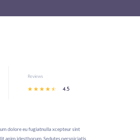
Reviews
☆
☆
☆
☆
☆
4.5
llum dolore eu fugiatnulla xcepteur sint
llit anim idestborum. Sedutes perspiciatis