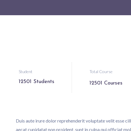
Student
Total Course
12501 Students
12501 Courses
Duis aute irure dolor reprehenderit voluptate velit esse ci
aecat cupidatat non proident, sunt in culpa qui officiat mo