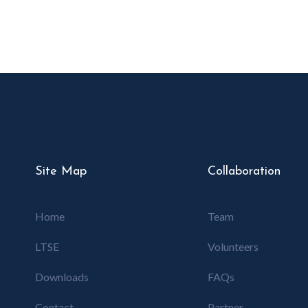
Site Map
Collaboration
Home
Team
LTSE
Volunteers
Downloads
FAQs
Contact
Partner