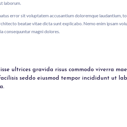
est laborum.
e natus error sit voluptatem accusantium doloremque laudantium, t
i architecto beatae vitae dicta sunt explicabo. Nemo enim ipsam vol
quia consequuntur magni dolores.
sse ultrices gravida risus commodo viverra ma
facilisis seddo eiusmod tempor incididunt ut lab
a.