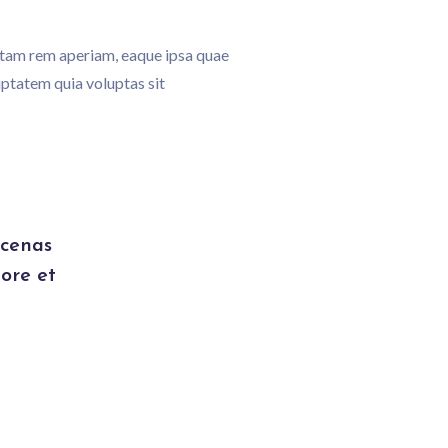
otam rem aperiam, eaque ipsa quae
uptatem quia voluptas sit
ecenas
ore et